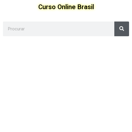
Ir
Curso Online Brasil
para
o
conteúdo
Sea