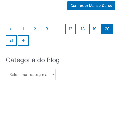
out of 5
Conhecer Mais o Curso
←
1
2
3
…
17
18
19
20
21
→
Categoria
Categoria do Blog
do
Blog