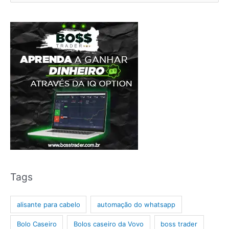
Tags
alisante para cabelo
automação do whatsapp
Bolo Caseiro
Bolos caseiro da Vovo
boss trader