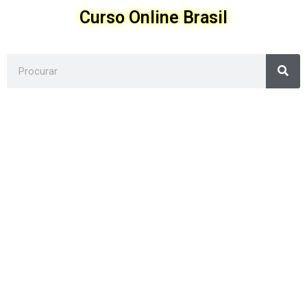
Ir
Curso Online Brasil
para
o
conteúdo
Sea