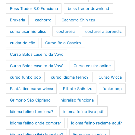
Boss Trader 8.0 Funciona
boss trader download
Bruxaria
cachorro
Cachorro Shih tzu
como usar hidraliso
costureira
costureira aprendiz
cuidar do cão
Curso Bolo Caseiro
Curso Bolos caseiro da Vovo
Curso Bolos caseiro da Vovó
Curso celular online
curso funko pop
curso idioma felino?
Curso Wicca
Fantástico curso wicca
Filhote Shih tzu
funko pop
Grimorio São Cipriano
hidraliso funciona
Idioma felino funciona?
idioma felino livro pdf
idioma felino onde comprar
idioma felino reclame aqui?
idioma felino silvia komatsu?
linguagem canina