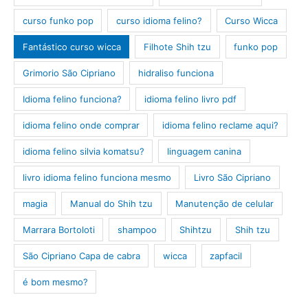
curso funko pop
curso idioma felino?
Curso Wicca
Fantástico curso wicca
Filhote Shih tzu
funko pop
Grimorio São Cipriano
hidraliso funciona
Idioma felino funciona?
idioma felino livro pdf
idioma felino onde comprar
idioma felino reclame aqui?
idioma felino silvia komatsu?
linguagem canina
livro idioma felino funciona mesmo
Livro São Cipriano
magia
Manual do Shih tzu
Manutenção de celular
Marrara Bortoloti
shampoo
Shihtzu
Shih tzu
São Cipriano Capa de cabra
wicca
zapfacil
é bom mesmo?