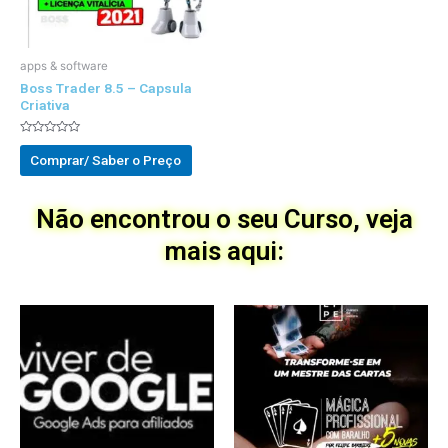
apps & software
Boss Trader 8.5 – Capsula
Criativa
Avaliado
0
Comprar/ Saber o Preço
out
of
5
Não encontrou o seu Curso, veja
mais aqui: