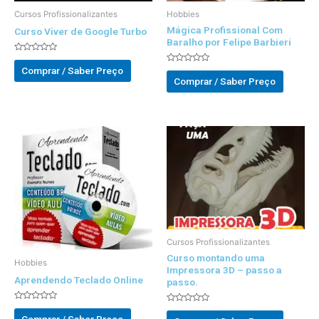
Cursos Profissionalizantes
Hobbies
Mágica Profissional Com
Curso Viver de Google Turbo
Baralho por Felipe Barbieri
Avaliado
0
Comprar / Saber Preço
Avaliado
out
0
Comprar / Saber Preço
of
out
5
of
5
Cursos Profissionalizantes
Curso montando uma
Hobbies
Impressora 3D – passo a
Aprendendo Teclado Online
passo.
Avaliado
Avaliado
0
0