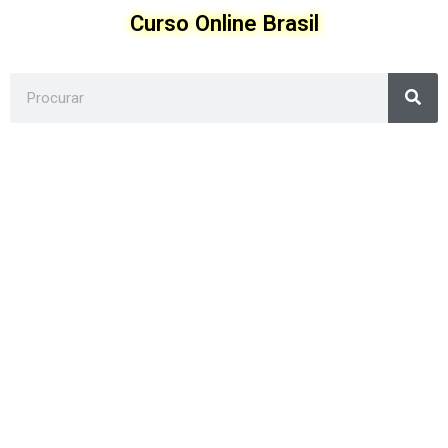
Ir
Curso Online Brasil
para
o
conteúdo
Sea