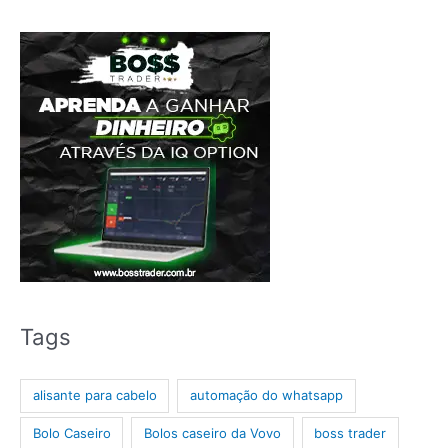
Tags
alisante para cabelo
automação do whatsapp
Bolo Caseiro
Bolos caseiro da Vovo
boss trader