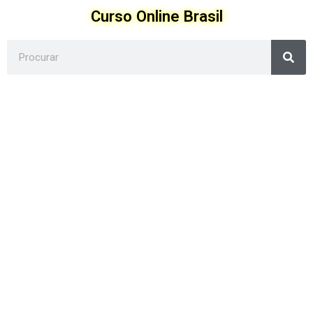
Ir
Curso Online Brasil
para
o
Sea
conteúdo