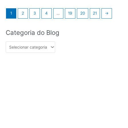
1
2
3
4
…
19
20
21
→
Categoria
Categoria do Blog
do
Blog