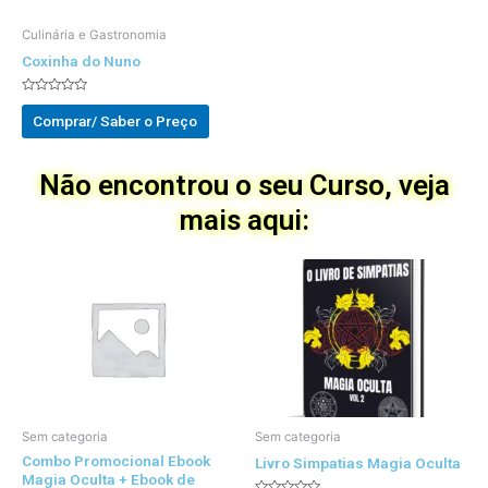
Culinária e Gastronomia
Coxinha do Nuno
Avaliado
0
Comprar/ Saber o Preço
out
of
5
Não encontrou o seu Curso, veja
mais aqui:
Sem categoria
Sem categoria
Combo Promocional Ebook
Livro Simpatias Magia Oculta
Magia Oculta + Ebook de