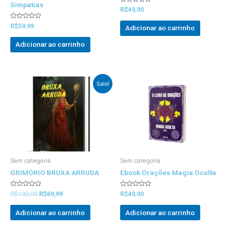
Simpatias
Avaliado
R$
49,90
0
out
Avaliado
of
R$
59,99
Adicionar ao carrinho
0
5
out
of
Adicionar ao carrinho
5
Preço
Preço
Sale!
Original
atual
foi:
é:
R$100,00.
R$69,99.
Sem categoria
Sem categoria
GRIMÓRIO BRUXA ARRUDA
Ebook Orações Magia Oculta
Avaliado
Avaliado
R$
100,00
R$
69,99
R$
49,90
0
0
out
out
of
of
Adicionar ao carrinho
Adicionar ao carrinho
5
5