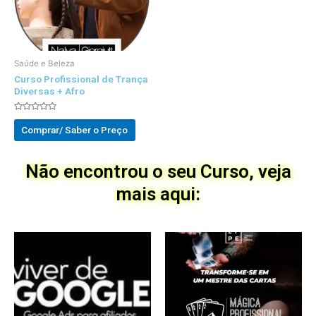
Saúde e Beleza
Curso Profissional de Trança
Diversas + Afro
Avaliado
0
Comprar/ Saber o Preço
out
of
5
Não encontrou o seu Curso, veja
mais aqui: