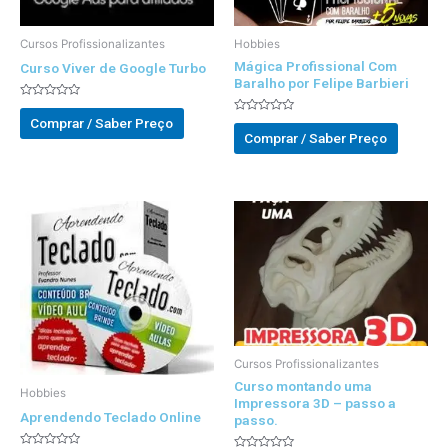
Cursos Profissionalizantes
Hobbies
Mágica Profissional Com
Curso Viver de Google Turbo
Baralho por Felipe Barbieri
Avaliado
0
Comprar / Saber Preço
Avaliado
out
0
Comprar / Saber Preço
of
out
5
of
5
Cursos Profissionalizantes
Curso montando uma
Hobbies
Impressora 3D – passo a
Aprendendo Teclado Online
passo.