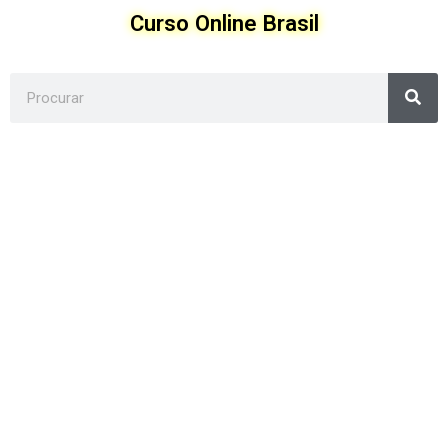
Ir
Curso Online Brasil
para
o
conteúdo
Sea