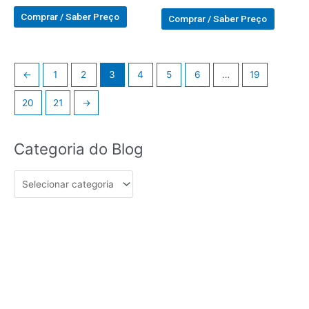
Avaliado
Avaliado
0
0
Comprar / Saber Preço
Comprar / Saber Preço
out
out
of
of
5
5
←
1
2
3
4
5
6
…
19
20
21
→
Categoria
Categoria do Blog
do
Blog