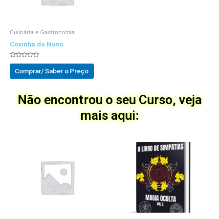
Culinária e Gastronomia
Coxinha do Nuno
Avaliado
0
Comprar/ Saber o Preço
out
of
5
Não encontrou o seu Curso, veja
mais aqui: