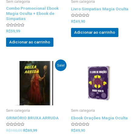
Sem categoria
Sem categoria
Combo Promocional Ebook
Livro Simpatias Magia Oculta
Magia Oculta + Ebook de
Simpatias
Avaliado
R$
49,90
0
out
Avaliado
of
R$
59,99
Adicionar ao carrinho
0
5
out
of
Adicionar ao carrinho
5
Preço
Preço
Sale!
Original
atual
foi:
é:
R$100,00.
R$69,99.
Sem categoria
Sem categoria
GRIMÓRIO BRUXA ARRUDA
Ebook Orações Magia Oculta
Avaliado
Avaliado
R$
100,00
R$
69,99
R$
49,90
0
0