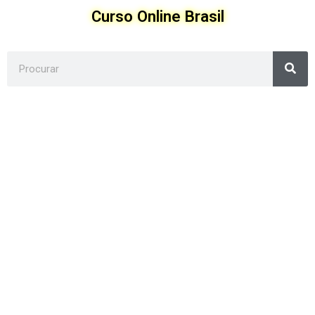
Ir
Curso Online Brasil
para
o
conteúdo
Sea