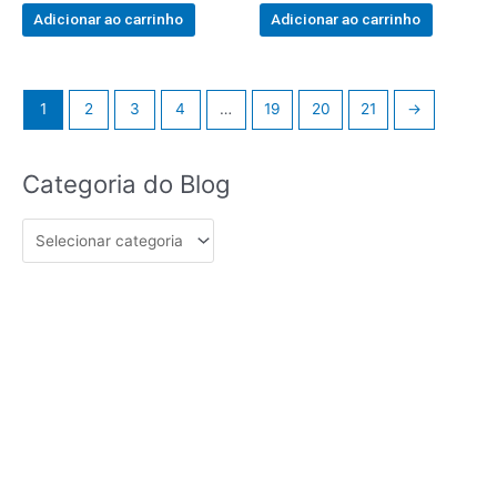
out
out
of
of
Adicionar ao carrinho
Adicionar ao carrinho
5
5
1
2
3
4
…
19
20
21
→
Categoria
Categoria do Blog
do
Blog