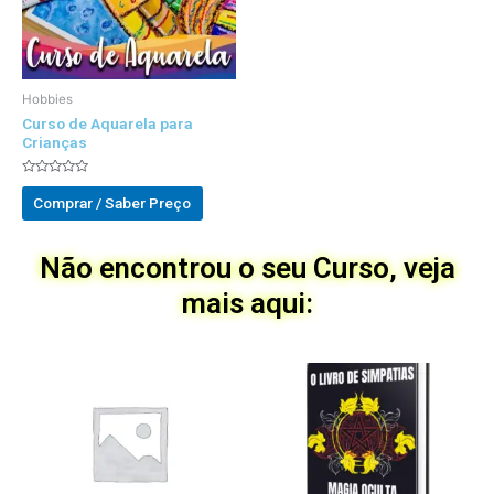
Hobbies
Curso de Aquarela para
Crianças
Avaliado
0
Comprar / Saber Preço
out
of
5
Não encontrou o seu Curso, veja
mais aqui: