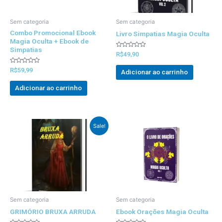
Sem categoria
Sem categoria
Combo Promocional Ebook
Livro Simpatias Magia Oculta
Magia Oculta + Ebook de
Simpatias
Avaliado
R$
49,90
0
out
Avaliado
of
R$
59,99
Adicionar ao carrinho
0
5
out
of
Adicionar ao carrinho
5
Preço
Preço
Sale!
Original
atual
foi:
é:
R$100,00.
R$69,99.
Sem categoria
Sem categoria
GRIMÓRIO BRUXA ARRUDA
Ebook Orações Magia Oculta