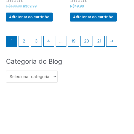
Avaliado
Avaliado
R$
100,00
R$
69,99
R$
49,90
0
0
out
out
of
of
Adicionar ao carrinho
Adicionar ao carrinho
5
5
1
2
3
4
…
19
20
21
→
Categoria
Categoria do Blog
do
Blog