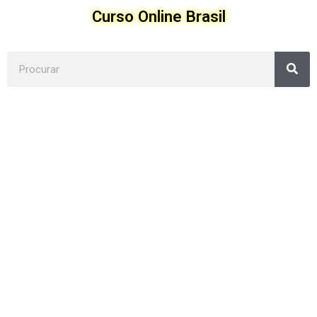
Ir
Curso Online Brasil
para
o
conteúdo
Sea