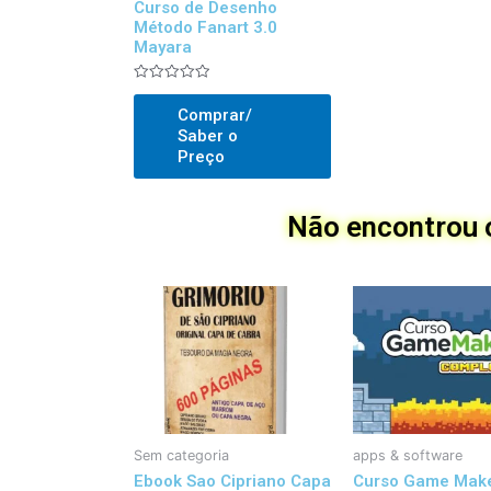
Curso de Desenho
Método Fanart 3.0
Mayara
Avaliado
0
Comprar/
out
of
Saber o
5
Preço
Não encontrou o
Sem categoria
apps & software
Ebook Sao Cipriano Capa
Curso Game Mak