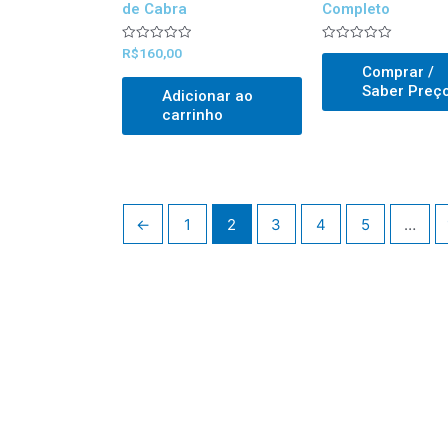
de Cabra
Completo
Avaliado
Avaliado
R$
160,00
0
0
Comprar /
out
out
of
of
Saber Preç
Adicionar ao
5
5
carrinho
←
1
2
3
4
5
…