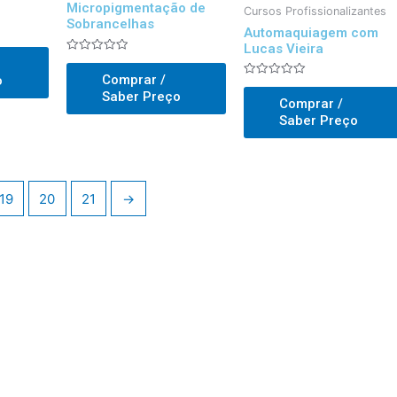
Micropigmentação de
Cursos Profissionalizantes
Sobrancelhas
Automaquiagem com
Lucas Vieira
Avaliado
0
Comprar /
o
out
Avaliado
of
Saber Preço
0
Comprar /
5
out
of
Saber Preço
5
19
20
21
→