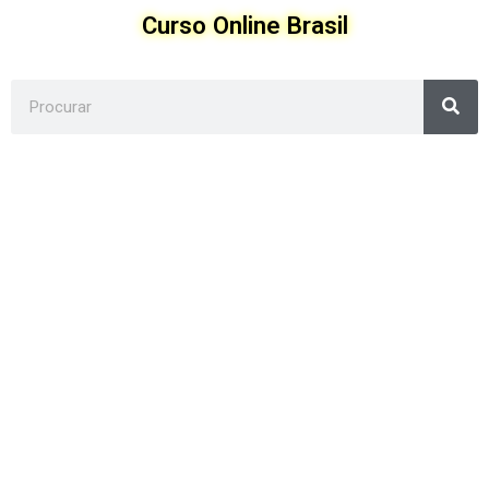
Ir
Curso Online Brasil
para
o
conteúdo
Sea