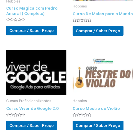
Hobbies
Hobbies
Curso Magica com Pedro
Amaral ( Completo)
Curso De Malas para o Mundo
Avaliado
Avaliado
0
0
Comprar / Saber Preço
Comprar / Saber Preço
out
out
of
of
5
5
Cursos Profissionalizantes
Hobbies
Curso Viver de Google 2.0
Curso Mestre do Violão
Avaliado
Avaliado
0
0
Comprar / Saber Preço
Comprar / Saber Preço
out
out
of
of
5
5