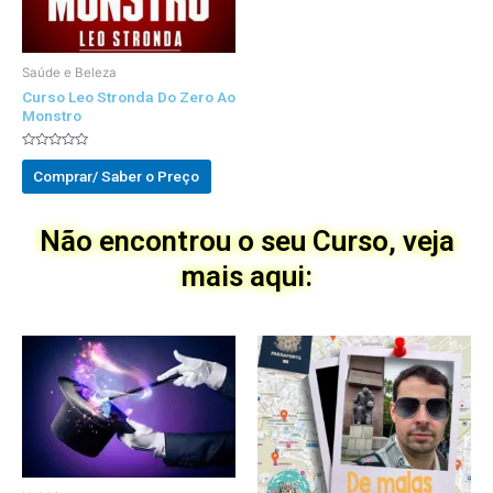
Saúde e Beleza
Curso Leo Stronda Do Zero Ao
Monstro
Avaliado
0
Comprar/ Saber o Preço
out
of
5
Não encontrou o seu Curso, veja
mais aqui: