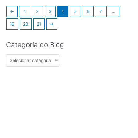
←
1
2
3
4
5
6
7
…
19
20
21
→
Categoria
Categoria do Blog
do
Blog