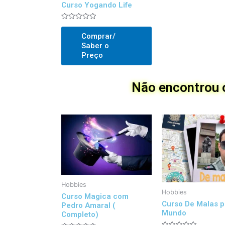
Curso Yogando Life
Avaliado
0
Comprar/
out
of
Saber o
5
Preço
Não encontrou o
Hobbies
Hobbies
Curso Magica com
Curso De Malas p
Pedro Amaral (
Mundo
Completo)