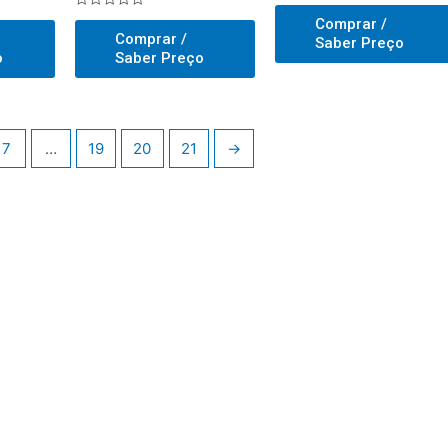
Avaliado
0
Avaliado
Comprar /
out
0
Comprar /
of
Saber Preço
out
5
of
o
Saber Preço
5
7
…
19
20
21
→