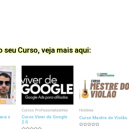
 seu Curso, veja mais aqui:
Cursos Profissionalizantes
Hobbies
ara o
Curso Viver de Google
Curso Mestre do Violão
2.0