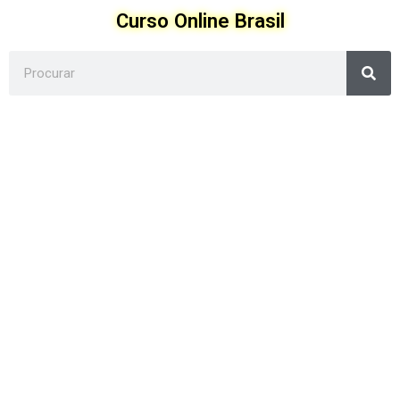
Ir
Curso Online Brasil
para
o
Sea
conteúdo