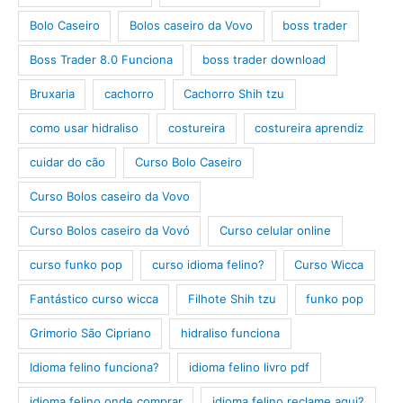
Bolo Caseiro
Bolos caseiro da Vovo
boss trader
Boss Trader 8.0 Funciona
boss trader download
Bruxaria
cachorro
Cachorro Shih tzu
como usar hidraliso
costureira
costureira aprendiz
cuidar do cão
Curso Bolo Caseiro
Curso Bolos caseiro da Vovo
Curso Bolos caseiro da Vovó
Curso celular online
curso funko pop
curso idioma felino?
Curso Wicca
Fantástico curso wicca
Filhote Shih tzu
funko pop
Grimorio São Cipriano
hidraliso funciona
Idioma felino funciona?
idioma felino livro pdf
idioma felino onde comprar
idioma felino reclame aqui?