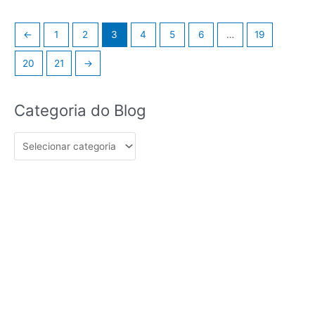
←
1
2
3
4
5
6
…
19
20
21
→
Categoria
Categoria do Blog
do
Blog