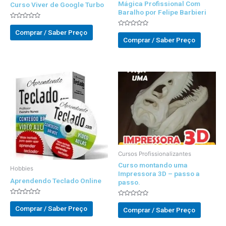
Mágica Profissional Com
Curso Viver de Google Turbo
Baralho por Felipe Barbieri
Avaliado
0
Comprar / Saber Preço
Avaliado
out
0
Comprar / Saber Preço
of
out
5
of
5
Cursos Profissionalizantes
Curso montando uma
Hobbies
Impressora 3D – passo a
Aprendendo Teclado Online
passo.
Avaliado
Avaliado
0
0
Comprar / Saber Preço
Comprar / Saber Preço
out
out
of
of
5
5