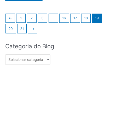
of
5
←
1
2
3
…
16
17
18
19
20
21
→
Categoria
Categoria do Blog
do
Blog