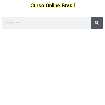
Ir
Curso Online Brasil
para
o
conteúdo
Sea