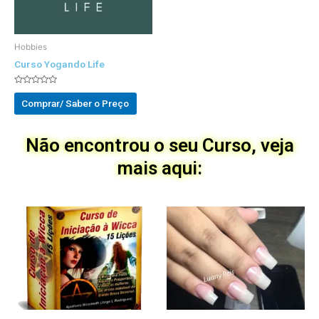
Hobbies
Curso Yogando Life
Avaliado
0
Comprar/ Saber o Preço
out
of
5
Não encontrou o seu Curso, veja
mais aqui: