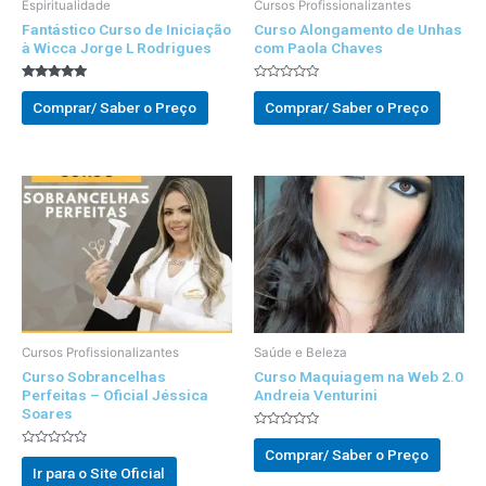
Espiritualidade
Cursos Profissionalizantes
Fantástico Curso de Iniciação
Curso Alongamento de Unhas
à Wicca Jorge L Rodrigues
com Paola Chaves
Avaliado
Avaliado
5.00
0
Comprar/ Saber o Preço
Comprar/ Saber o Preço
out of 5
out
of
5
Cursos Profissionalizantes
Saúde e Beleza
Curso Sobrancelhas
Curso Maquiagem na Web 2.0
Perfeitas – Oficial Jéssica
Andreia Venturini
Soares
Avaliado
0
Comprar/ Saber o Preço
Avaliado
out
0
Ir para o Site Oficial
of
out
5