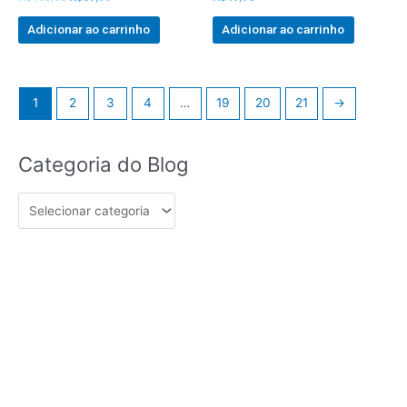
0
0
out
out
of
of
Adicionar ao carrinho
Adicionar ao carrinho
5
5
1
2
3
4
…
19
20
21
→
Categoria
Categoria do Blog
do
Blog