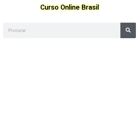
Ir
Curso Online Brasil
para
o
conteúdo
Sea