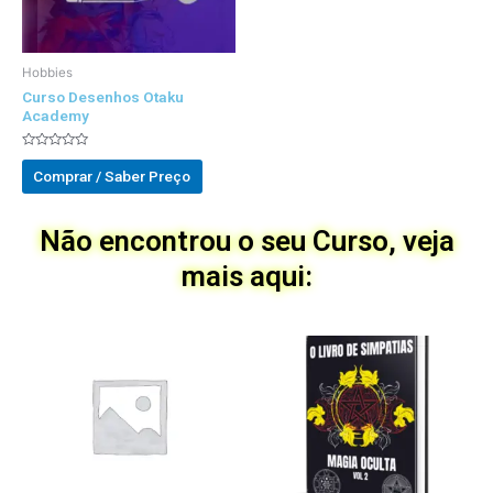
Hobbies
Curso Desenhos Otaku
Academy
Avaliado
0
Comprar / Saber Preço
out
of
5
Não encontrou o seu Curso, veja
mais aqui: