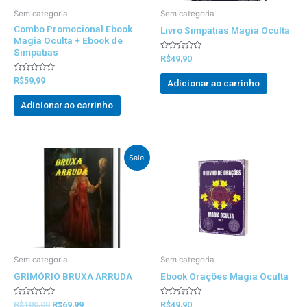
Sem categoria
Sem categoria
Combo Promocional Ebook
Livro Simpatias Magia Oculta
Magia Oculta + Ebook de
Simpatias
Avaliado
R$
49,90
0
out
Avaliado
of
R$
59,99
Adicionar ao carrinho
0
5
out
of
Adicionar ao carrinho
5
Preço
Preço
Sale!
Original
atual
foi:
é:
R$100,00.
R$69,99.
Sem categoria
Sem categoria
GRIMÓRIO BRUXA ARRUDA
Ebook Orações Magia Oculta
Avaliado
Avaliado
R$
100,00
R$
69,99
R$
49,90