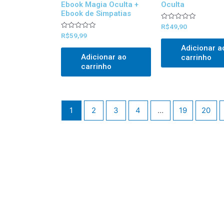
Ebook Magia Oculta +
Oculta
Ebook de Simpatias
Avaliado
R$
49,90
0
Avaliado
R$
59,99
out
0
of
out
Adicionar a
5
of
Adicionar ao
carrinho
5
carrinho
1
2
3
4
…
19
20