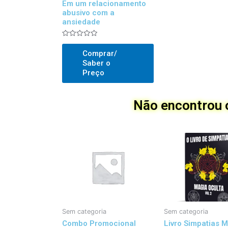
Em um relacionamento
abusivo com a
ansiedade
Avaliado
0
Comprar/
out
of
Saber o
5
Preço
Não encontrou o
Sem categoria
Sem categoria
Combo Promocional
Livro Simpatias 