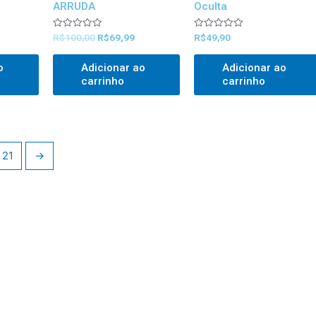
ARRUDA
Oculta
Avaliado
Avaliado
R$
100,00
R$
69,99
R$
49,90
0
0
out
out
of
of
o
Adicionar ao
Adicionar ao
5
5
carrinho
carrinho
21
→