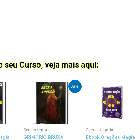
 seu Curso, veja mais aqui:
Preço
Preço
Sale!
Original
atual
foi:
é:
R$100,00.
R$69,99.
Sem categoria
Sem categoria
Magia
GRIMÓRIO BRUXA
Ebook Orações Magia