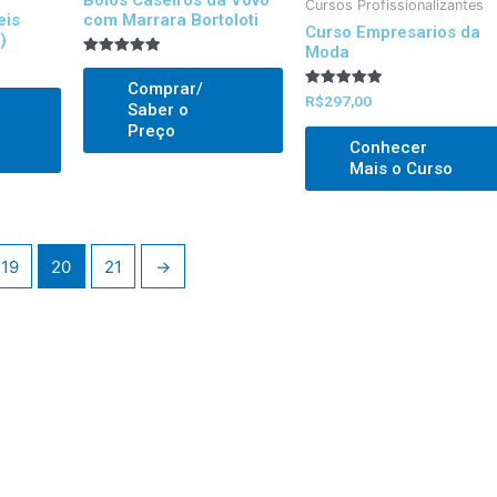
Cursos Profissionalizantes
eis
com Marrara Bortoloti
Curso Empresarios da
)
Moda
Avaliado
5.00
Comprar/
out of 5
Avaliado
R$
297,00
Saber o
5.00
out of 5
Preço
Conhecer
Mais o Curso
19
20
21
→