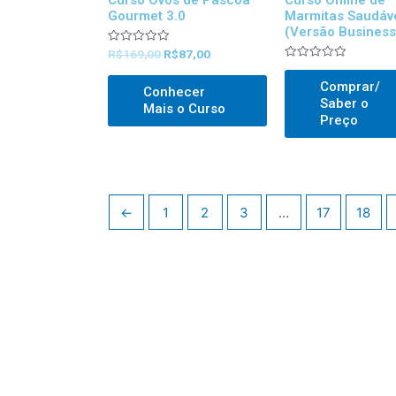
Gourmet 3.0
Marmitas Saudáv
(Versão Business
Avaliado
R$
169,00
R$
87,00
0
Avaliado
out
0
of
Comprar/
out
Conhecer
5
of
Saber o
Mais o Curso
5
Preço
←
1
2
3
…
17
18