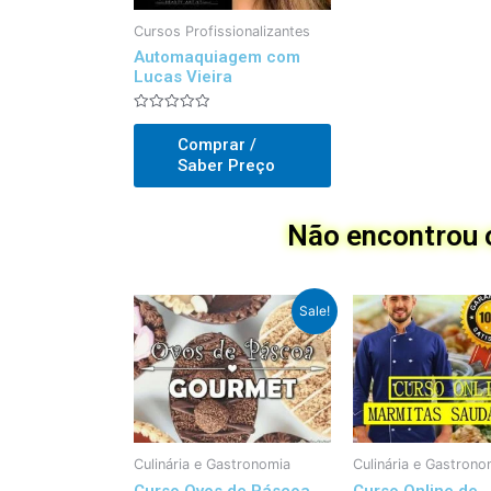
Cursos Profissionalizantes
Automaquiagem com
Lucas Vieira
Avaliado
0
Comprar /
out
of
Saber Preço
5
Não encontrou o
Preço
Preço
Sale!
Original
atual
foi:
é:
R$169,00.
R$87,00.
Culinária e Gastronomia
Culinária e Gastrono
Curso Ovos de Páscoa
Curso Online de