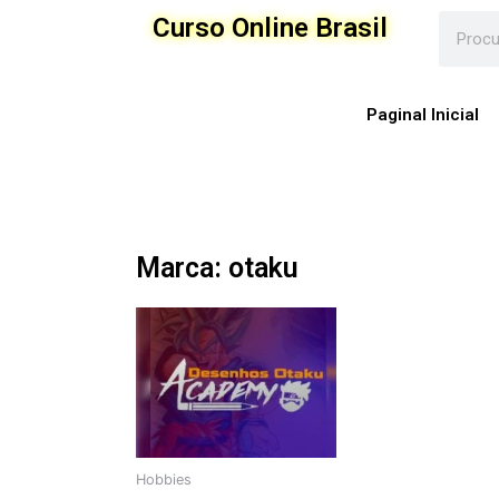
Ir
Curso Online Brasil
para
o
conteúdo
Paginal Inicial
Marca: otaku
Hobbies