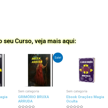
 seu Curso, veja mais aqui:
Preço
Preço
Sale!
Original
atual
foi:
é:
R$100,00.
R$69,99.
Sem categoria
Sem categoria
Magia
GRIMÓRIO BRUXA
Ebook Orações Magia
ARRUDA
Oculta