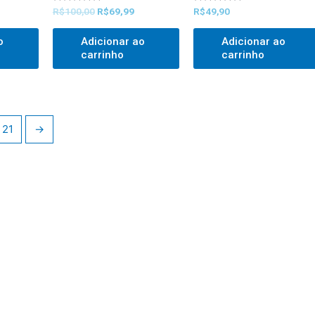
Avaliado
Avaliado
R$
100,00
R$
69,99
R$
49,90
0
0
out
out
of
of
o
Adicionar ao
Adicionar ao
5
5
carrinho
carrinho
21
→