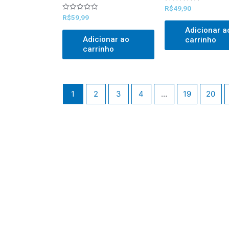
Avaliado
R$
49,90
0
Avaliado
R$
59,99
out
0
of
out
Adicionar a
5
of
Adicionar ao
carrinho
5
carrinho
1
2
3
4
…
19
20