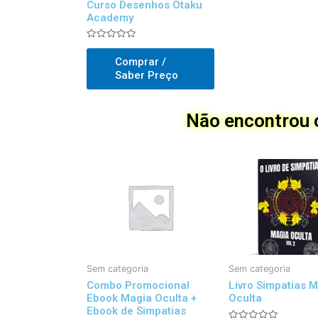
Curso Desenhos Otaku
Academy
Avaliado
0
Comprar /
out
of
Saber Preço
5
Não encontrou o
Sem categoria
Sem categoria
Combo Promocional
Livro Simpatias 
Ebook Magia Oculta +
Oculta
Ebook de Simpatias