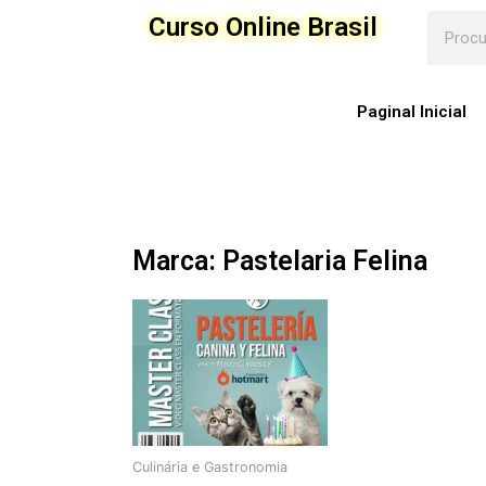
Ir
Curso Online Brasil
para
o
conteúdo
Paginal Inicial
Marca: Pastelaria Felina
Culinária e Gastronomia