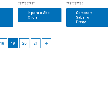
Avaliado
Avaliado
0
0
Ir para o Site
Comprar/
out
out
of
of
Oficial
Saber o
5
5
Preço
18
19
20
21
→