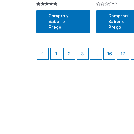
Avaliado
Avaliado
5.00
0
Comprar/
Comprar/
out of 5
out
of
Saber o
Saber o
5
Preço
Preço
←
1
2
3
…
16
17