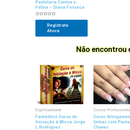
Pastelaria Canina y
Felina – Diana Fonseca
Avaliado
0
Regístrate
out
of
Ahora
5
Não encontrou o
Espiritualidade
Cursos Profissionali
Fantástico Curso de
Curso Alongamen
Iniciação à Wicca Jorge
Unhas com Paola
L Rodrigues
Chaves