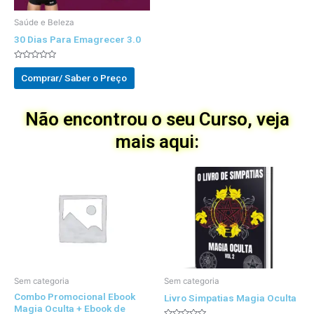
Saúde e Beleza
30 Dias Para Emagrecer 3.0
Avaliado
0
Comprar/ Saber o Preço
out
of
5
Não encontrou o seu Curso, veja
mais aqui:
Sem categoria
Sem categoria
Combo Promocional Ebook
Livro Simpatias Magia Oculta
Magia Oculta + Ebook de