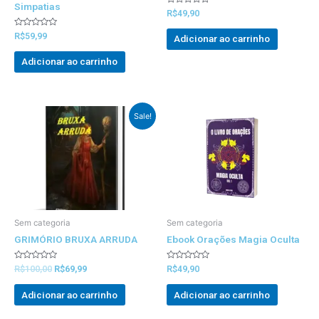
Simpatias
Avaliado
R$
49,90
0
out
Avaliado
of
R$
59,99
Adicionar ao carrinho
0
5
out
of
Adicionar ao carrinho
5
Preço
Preço
Sale!
Original
atual
foi:
é:
R$100,00.
R$69,99.
Sem categoria
Sem categoria
GRIMÓRIO BRUXA ARRUDA
Ebook Orações Magia Oculta
Avaliado
Avaliado
R$
100,00
R$
69,99
R$
49,90
0
0
out
out
of
of
Adicionar ao carrinho
Adicionar ao carrinho
5
5