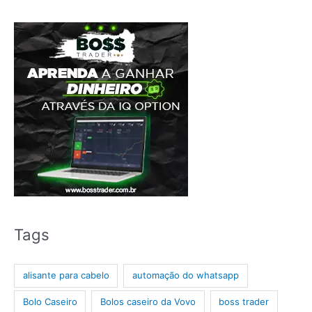
Tags
alisante para cabelo
automação do whatsapp
Bolo Caseiro
Bolos caseiro da Vovo
boss trader