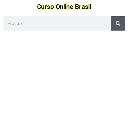
Ir
Curso Online Brasil
para
o
Sea
conteúdo