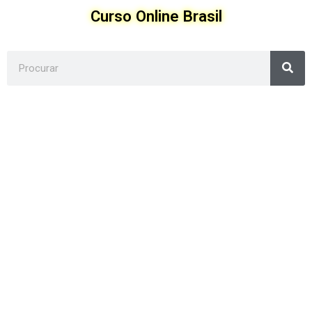
Ir
Curso Online Brasil
para
o
conteúdo
Sea