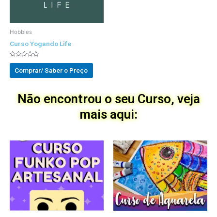
Hobbies
Curso Yogando Life
Avaliado
0
Comprar/ Saber o Preço
out
of
5
Não encontrou o seu Curso, veja
mais aqui: