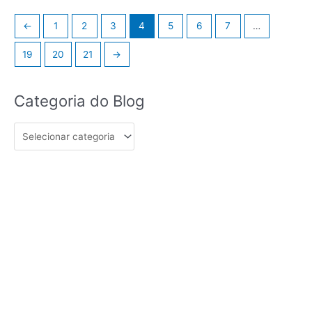
←
1
2
3
4
5
6
7
…
19
20
21
→
Categoria
Categoria do Blog
do
Blog