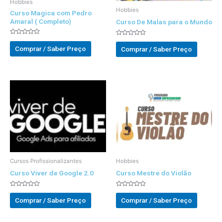
Hobbies
Hobbies
Curso Magica com Pedro
Amaral ( Completo)
Curso De Malas para o Mundo
Avaliado
Avaliado
0
0
Comprar / Saber Preço
Comprar / Saber Preço
out
out
of
of
5
5
Cursos Profissionalizantes
Hobbies
Curso Viver de Google 2.0
Curso Mestre do Violão
Avaliado
Avaliado
0
0
Comprar / Saber Preço
Comprar / Saber Preço
out
out
of
of
5
5