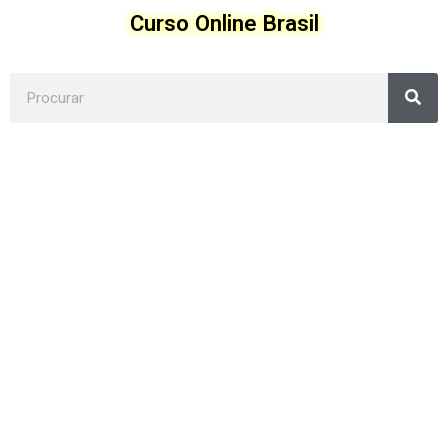
Ir
Curso Online Brasil
para
o
conteúdo
Sea