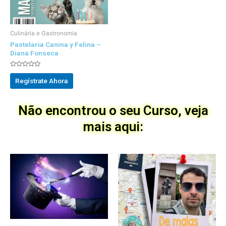
Culinária e Gastronomia
Pastelaria Canina y Felina –
Diana Fonseca
Avaliado
0
Regístrate Ahora
out
of
5
Não encontrou o seu Curso, veja
mais aqui: